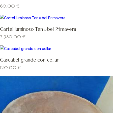
60,00
€
Cartel luminoso Ten☼bel Primavera
2.980,00
€
Cascabel grande con collar
120,00
€